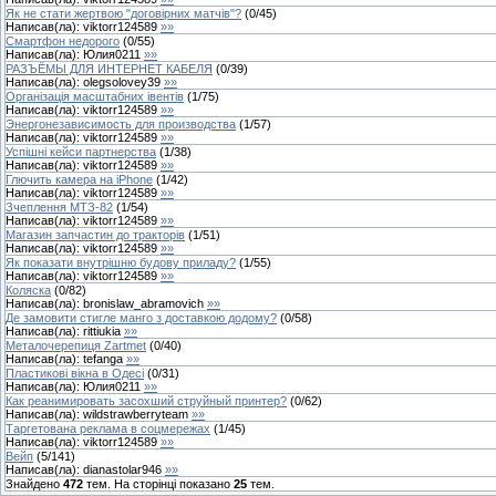
Як не стати жертвою "договірних матчів"?
(
0
/
45
)
Написав(ла):
viktorr124589
»»
Смартфон недорого
(
0
/
55
)
Написав(ла):
Юлия0211
»»
РАЗЪЁМЫ ДЛЯ ИНТЕРНЕТ КАБЕЛЯ
(
0
/
39
)
Написав(ла):
olegsolovey39
»»
Організація масштабних івентів
(
1
/
75
)
Написав(ла):
viktorr124589
»»
Энергонезависимость для производства
(
1
/
57
)
Написав(ла):
viktorr124589
»»
Успішні кейси партнерства
(
1
/
38
)
Написав(ла):
viktorr124589
»»
Глючить камера на iPhone
(
1
/
42
)
Написав(ла):
viktorr124589
»»
Зчеплення МТЗ-82
(
1
/
54
)
Написав(ла):
viktorr124589
»»
Магазин запчастин до тракторів
(
1
/
51
)
Написав(ла):
viktorr124589
»»
Як показати внутрішню будову приладу?
(
1
/
55
)
Написав(ла):
viktorr124589
»»
Коляска
(
0
/
82
)
Написав(ла):
bronislaw_abramovich
»»
Де замовити стигле манго з доставкою додому?
(
0
/
58
)
Написав(ла):
rittiukia
»»
Металочерепиця Zartmet
(
0
/
40
)
Написав(ла):
tefanga
»»
Пластикові вікна в Одесі
(
0
/
31
)
Написав(ла):
Юлия0211
»»
Как реанимировать засохший струйный принтер?
(
0
/
62
)
Написав(ла):
wildstrawberryteam
»»
Таргетована реклама в соцмережах
(
1
/
45
)
Написав(ла):
viktorr124589
»»
Вейп
(
5
/
141
)
Написав(ла):
dianastolar946
»»
Знайдено
472
тем. На сторінці показано
25
тем.