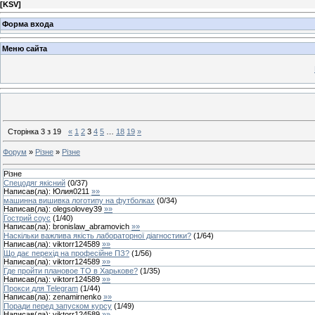
[
KSV
]
Форма входа
Меню сайта
Сторінка
3
з
19
«
1
2
3
4
5
…
18
19
»
Форум
»
Різне
»
Різне
Різне
Спецодяг якісний
(
0
/
37
)
Написав(ла):
Юлия0211
»»
машинна вишивка логотипу на футболках
(
0
/
34
)
Написав(ла):
olegsolovey39
»»
Гострий соус
(
1
/
40
)
Написав(ла):
bronislaw_abramovich
»»
Наскільки важлива якість лабораторної діагностики?
(
1
/
64
)
Написав(ла):
viktorr124589
»»
Що дає перехід на професійне ПЗ?
(
1
/
56
)
Написав(ла):
viktorr124589
»»
Где пройти плановое ТО в Харькове?
(
1
/
35
)
Написав(ла):
viktorr124589
»»
Прокси для Telegram
(
1
/
44
)
Написав(ла):
zenamirnenko
»»
Поради перед запуском курсу
(
1
/
49
)
Написав(ла):
viktorr124589
»»