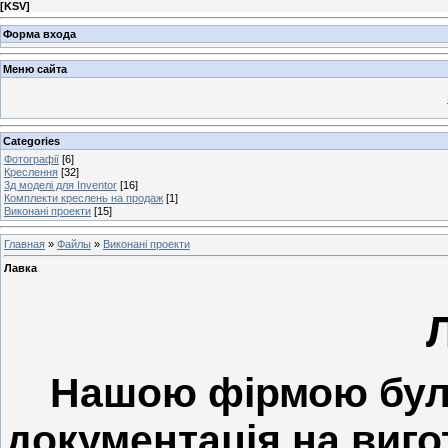
[
KSV
]
Форма входа
Меню сайта
Categories
Фотографії
[6]
Креслення
[32]
3д моделі для Inventor
[16]
Комплекти креслень на продаж
[1]
Виконані проекти
[15]
Главная
»
Файлы
»
Виконані проекти
Лавка
Нашою фірмою була
документація на виго