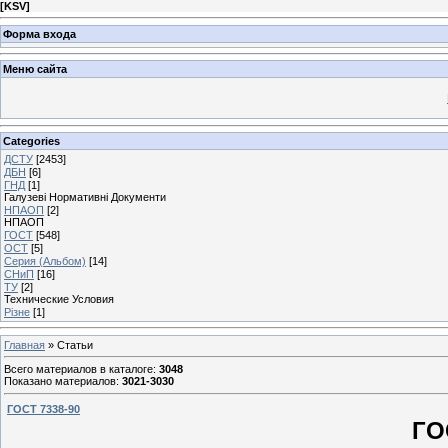
[
KSV
]
Форма входа
Меню сайта
Categories
ДСТУ
[2453]
ДБН
[6]
ГНД
[1]
Галузеві Нормативні Документи
НПАОП
[2]
НПАОП
ГОСТ
[548]
ОСТ
[5]
Серия (Альбом)
[14]
СНиП
[16]
ТУ
[2]
Технические Условия
Різне
[1]
Главная
»
Статьи
Всего материалов в каталоге
:
3048
Показано материалов
:
3021-3030
ГОСТ 7338-90
ГО