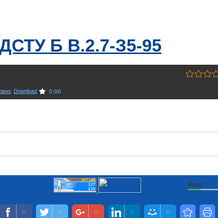
ДСТУ Б В.2.7-З5-95
овно
,
Download
0.0
/
0