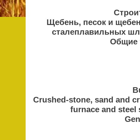
Строи
Щебень, песок и щебе
сталеплавильных шл
Общие 
В
Сrushеd-stone, sand and сr
furnace and steel 
Gen