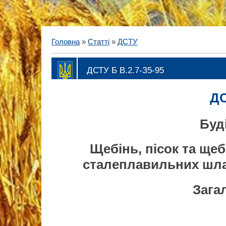
Головна
»
Статті
»
ДСТУ
ДСТУ Б В.2.7-З5-95
ДС
Буд
Щебінь, пісок та ще
сталеплавильних шла
Зага