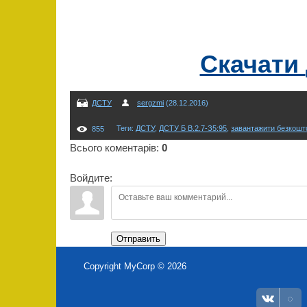
Скачати
ДСТУ
sergzmi
(28.12.2016)
Теги
:
ДСТУ
,
ДСТУ Б В.2.7-З5:95
,
завантажити безкошт
855
Всього коментарів
:
0
Войдите:
Отправить
Copyright MyCorp © 2026