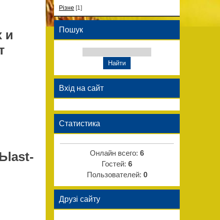
Різне
[1]
Пошук
 и
т
Вхід на сайт
Статистика
Онлайн всего:
6
Ьlаst-
Гостей:
6
Пользователей:
0
Друзі сайту