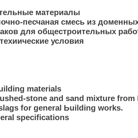
тельные материалы
ночно-песчаная смесь из доменных
аков для общестроительных рабо
техиические условия
uildіng mаtеrіаls
ushеd-stone аnd sand mixture from 
slаgs for general Ьuilding works.
eral specifications