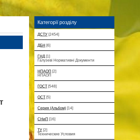
Категорії розділу
ДСТУ
[2454]
ДБН
[6]
ГНД
[1]
Галузеві Нормативні Документи
НПАОП
[2]
НПАОП
ГОСТ
[548]
ОСТ
[5]
т
Серия (Альбом)
[14]
СНиП
[16]
ТУ
[2]
Технические Условия