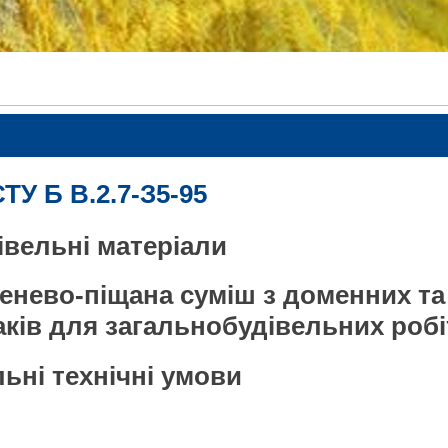
ТУ Б В.2.7-З5-95
івельні матеріали
бенево-піщана суміш з доменних та
ків для загальнобудівельних робі
льні технічні умови