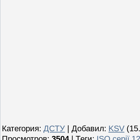
Категория
:
ДСТУ
|
Добавил
:
KSV
(15
Просмотров
:
3504
|
Теги
:
ІSO серії 1