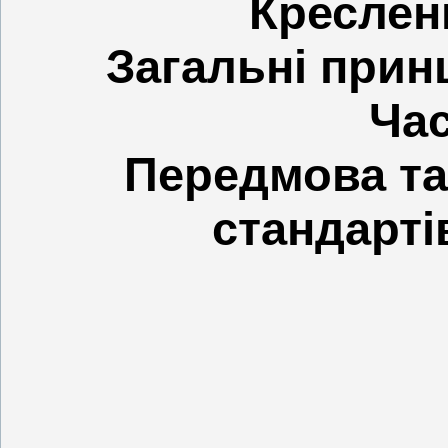
Креслени
Загальні при
Час
Передмова та
стандартів