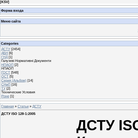
[
KSV
]
Форма входа
Меню сайта
Categories
ДСТУ
[2454]
ДБН
[6]
ГНД
[1]
Галузеві Нормативні Документи
НПАОП
[2]
НПАОП
ГОСТ
[548]
ОСТ
[5]
Серия (Альбом)
[14]
СНиП
[16]
ТУ
[2]
Технические Условия
Різне
[1]
Главная
»
Статьи
»
ДСТУ
ДСТУ ISO 128-1:2005
ДСТУ IS