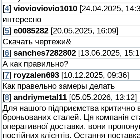
[
4
]
viovioviovio1010
[24.04.2025, 14:3
интересно
[
5
]
e0085282
[20.05.2025, 16:09]
Скачать чертежи&
[
6
]
sanches7282802
[13.06.2025, 15:1
А как правильно?
[
7
]
royzalen693
[10.12.2025, 09:36]
Как правельно замеры делать
[
8
]
andriymetal11
[05.05.2026, 13:12]
Для нашого підприємства критично 
броньованих сталей. Ця компанія ст
оперативної доставки, вони пропону
постійних клієнтів. Остання поставк