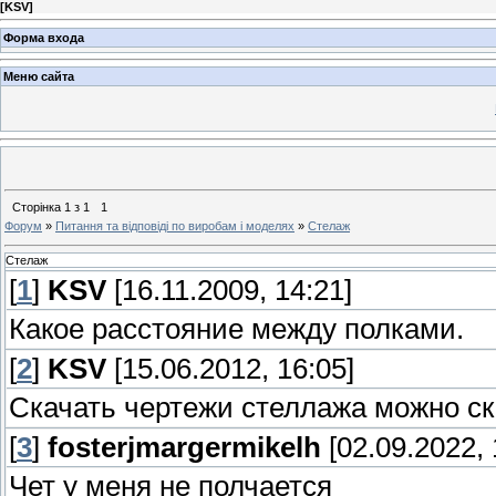
[
KSV
]
Форма входа
Меню сайта
Сторінка
1
з
1
1
Форум
»
Питання та відповіді по виробам і моделях
»
Стелаж
Стелаж
[
1
]
KSV
[16.11.2009, 14:21]
Какое расстояние между полками.
[
2
]
KSV
[15.06.2012, 16:05]
Скачать чертежи стеллажа можно с
[
3
]
fosterjmargermikelh
[02.09.2022, 
Чет у меня не полчается