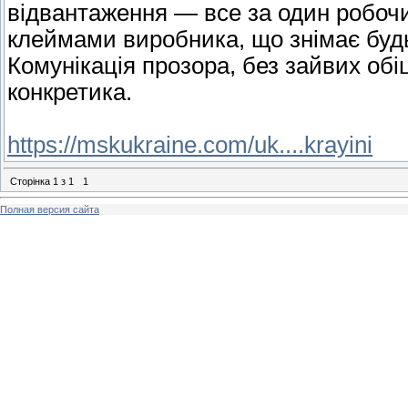
відвантаження — все за один робочи
клеймами виробника, що знімає буд
Комунікація прозора, без зайвих обіц
конкретика.
https://mskukraine.com/uk....krayini
Сторінка
1
з
1
1
Полная версия сайта