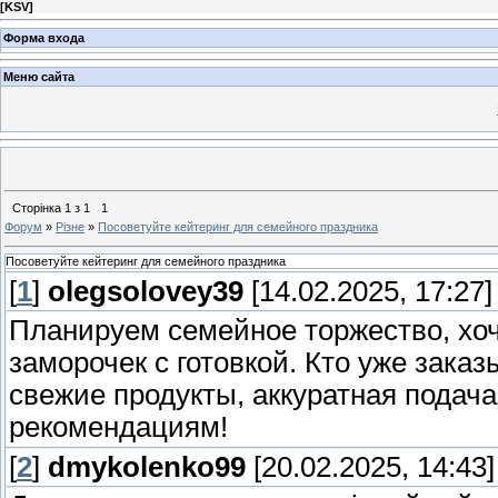
[
KSV
]
Форма входа
Меню сайта
Сторінка
1
з
1
1
Форум
»
Різне
»
Посоветуйте кейтеринг для семейного праздника
Посоветуйте кейтеринг для семейного праздника
[
1
]
olegsolovey39
[14.02.2025, 17:27]
Планируем семейное торжество, хоче
заморочек с готовкой. Кто уже зака
свежие продукты, аккуратная подача
рекомендациям!
[
2
]
dmykolenko99
[20.02.2025, 14:43]