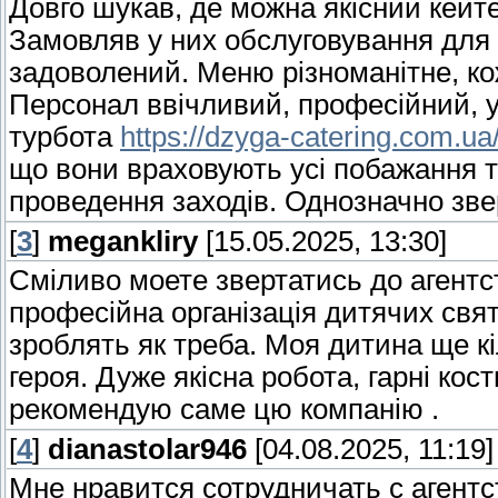
Довго шукав, де можна якісний кейте
Замовляв у них обслуговування для 
задоволений. Меню різноманітне, ко
Персонал ввічливий, професійний, 
турбота
https://dzyga-catering.com.ua
що вони враховують усі побажання 
проведення заходів. Однозначно зв
[
3
]
megankliry
[15.05.2025, 13:30]
Сміливо моете звертатись до агентс
професійна організація дитячих свя
зроблять як треба. Моя дитина ще к
героя. Дуже якісна робота, гарні ко
рекомендую саме цю компанію .
[
4
]
dianastolar946
[04.08.2025, 11:19]
Мне нравится сотрудничать с агент