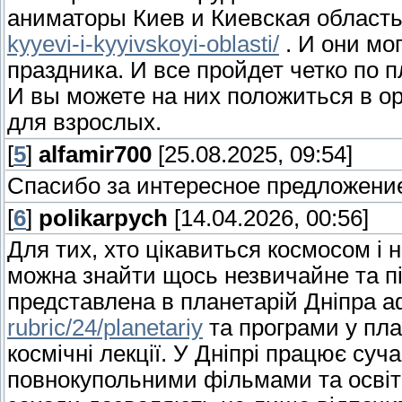
аниматоры Киев и Киевская област
kyyevi-i-kyyivskoyi-oblasti/
. И они мо
праздника. И все пройдет четко по 
И вы можете на них положиться в орг
для взрослых.
[
5
]
alfamir700
[25.08.2025, 09:54]
Спасибо за интересное предложени
[
6
]
polikarpych
[14.04.2026, 00:56]
Для тих, хто цікавиться космосом і н
можна знайти щось незвичайне та пі
представлена в планетарій Дніпра 
rubric/24/planetariy
та програми у пла
космічні лекції. У Дніпрі працює суч
повнокупольними фільмами та освітні