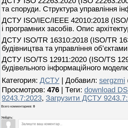
ДСТУ ISO 22263:2020 (ISO 22263:2008
та споруди. Структура управління і
ДСТУ ISO/IEC/IEEE 42010:2018 (ISO/
і програмних засобів. Опис архітект
ДСТУ ISO/TR 16310:2018 (ISO/TR 163
будівництва та управління об’єктами
ДСТУ ISO/TS 12911:2020 (ISO/TS 129
будівельного інформаційного моделю
Категория
:
ДСТУ
|
Добавил
:
sergzmi
Просмотров
:
476
|
Теги
:
download DS
9243.7:2023
,
Загрузити ДСТУ 9243.7
Всего комментариев
:
0
Увійдіть: