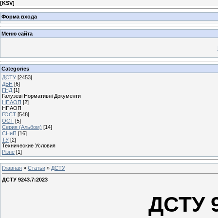
[
KSV
]
Форма входа
Меню сайта
Categories
ДСТУ
[2453]
ДБН
[6]
ГНД
[1]
Галузеві Нормативні Документи
НПАОП
[2]
НПАОП
ГОСТ
[548]
ОСТ
[5]
Серия (Альбом)
[14]
СНиП
[16]
ТУ
[2]
Технические Условия
Різне
[1]
Главная
»
Статьи
»
ДСТУ
ДСТУ 9243.7:2023
ДСТУ 9