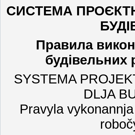
СИСТЕМА ПРОЄКТН
БУДІ
Правила викон
будівельних 
SYSTEMA PROJEK
DLJA B
Pravyla vykonannja 
roboč