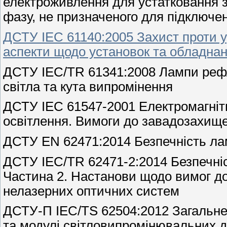
електроживлення для устатковання 
фазу, не призначеного для підключе
ДСТУ ІЕС 61140:2005 Захист проти 
аспекти щодо установок та обладна
ДСТУ IEC/TR 61341:2008 Лампи рефл
світла та кута випромінення
ДСТУ ІЕС 61547-2001 Електромагнітн
освітлення. Вимоги до завадозахище
ДСТУ EN 62471:2014 Безпечність ла
ДСТУ IEC/TR 62471-2:2014 Безпечніс
Частина 2. Настанови щодо вимог до
нелазерних оптичних систем
ДСТУ-П IEC/TS 62504:2012 Загальне 
та модулі світловипромінювальних ді