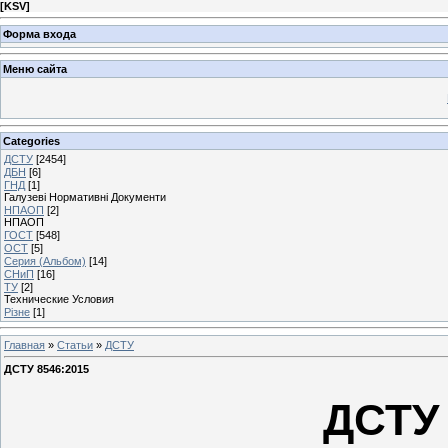
[
KSV
]
Форма входа
Меню сайта
Categories
ДСТУ
[2454]
ДБН
[6]
ГНД
[1]
Галузеві Нормативні Документи
НПАОП
[2]
НПАОП
ГОСТ
[548]
ОСТ
[5]
Серия (Альбом)
[14]
СНиП
[16]
ТУ
[2]
Технические Условия
Різне
[1]
Главная
»
Статьи
»
ДСТУ
ДСТУ 8546:2015
ДСТУ 